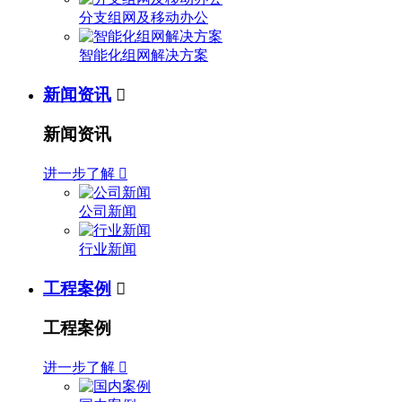
分支组网及移动办公
智能化组网解决方案
新闻资讯

新闻资讯
进一步了解

公司新闻
行业新闻
工程案例

工程案例
进一步了解
