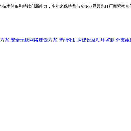
技术储备和持续创新能力，多年来保持着与众多业界领先IT厂商紧密合
方案
安全无线网络建设方案
智能化机房建设及动环监测
分支组
,