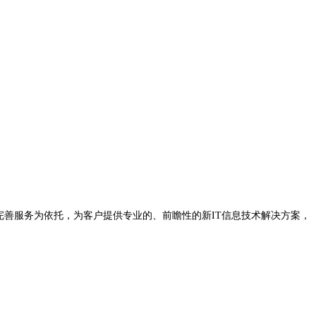
完善服务为依托，为客户提供专业的、前瞻性的新IT信息技术解决方案，