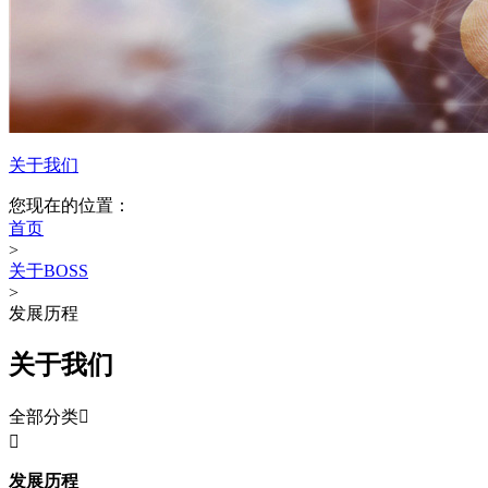
关于我们
您现在的位置：
首页
>
关于BOSS
>
发展历程
关于我们
全部分类


发展历程