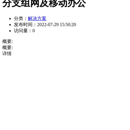
分支组网及移动办公
分类：
解决方案
发布时间：
2022-07-29 15:50:20
访问量：
0
概要:
概要:
详情