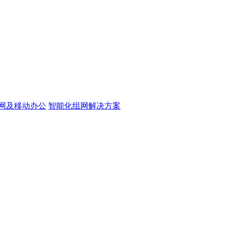
网及移动办公
智能化组网解决方案