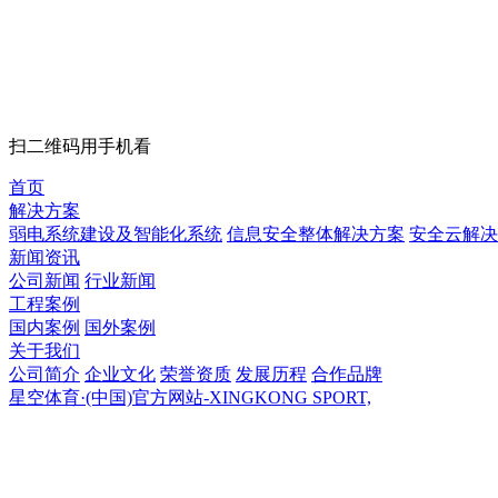
扫二维码用手机看
首页
解决方案
弱电系统建设及智能化系统
信息安全整体解决方案
安全云解决
新闻资讯
公司新闻
行业新闻
工程案例
国内案例
国外案例
关于我们
公司简介
企业文化
荣誉资质
发展历程
合作品牌
星空体育·(中国)官方网站-XINGKONG SPORT,
星空体育·(中国)官方网站-XINGKONG SPORT