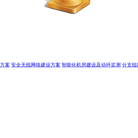
方案
安全无线网络建设方案
智能化机房建设及动环监测
分支组
,